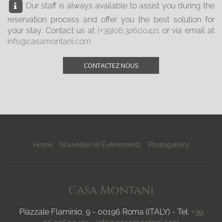
Our staff is always available to assist you during the
reservation process and offer you the best solution for
your stay. Contact us at
(+39)06.32600421
or via email at
info@casamontani.com
CONTACTEZ NOUS
Home
Nouvelles et Événements
Photogallery
Casa Montani
Piazzale Flaminio, 9 - 00196 Roma (ITALY) - Tel.
+39