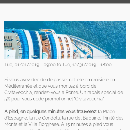
Tue, 01/01/2019 - 09:00
to
Tue, 12/31/2019 - 18:00
Si vous avez décidé de passer cet été en croisière en
Méditerranée et que vous montez à bord de
Civitavecchia, rendez-vous à Rome. Un rabais spécial de
5% pour vous code promotionnel "Civitavecchia".
A pied, en quelques minutes vous trouverez
: la Place
d'Espagne, la rue Condotti, la rue del Babuino, Trinité des
Monts et la Villa Borghese. A 15 minutes à pied vous