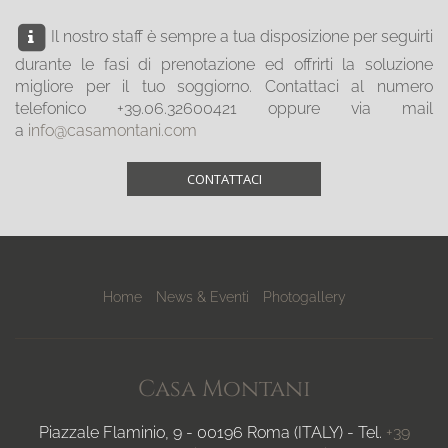
Il nostro staff è sempre a tua disposizione per seguirti
durante le fasi di prenotazione ed offrirti la soluzione
migliore per il tuo soggiorno. Contattaci al numero
telefonico +39.06.32600421 oppure via mail
a
info@casamontani.com
CONTATTACI
Home
News & Eventi
Photogallery
Casa Montani
Piazzale Flaminio, 9 - 00196 Roma (ITALY) - Tel.
+39