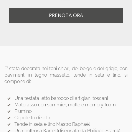
PRENOTA ORA
E’ stata decorata nei toni chiari, del beige e del grigio, con
pavimenti in legno massello, tende in seta e lino, si
compone di:
Una testata letto barocco di artigiani toscani
Materasso con sommier, molle e memory foam
Piumino
Copriletto di seta
Tende in seta e lino Mastro Raphaël
Una poltrona Kartel (disegnata da Philippe Starck)